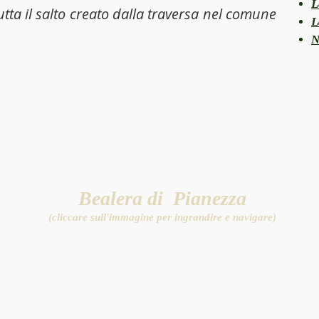
L
rutta il salto creato dalla traversa nel comune
L
N
Bealera di Pianezza
(cliccare sull'immagine per ingrandire e navigare)