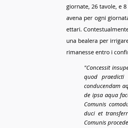
giornate, 26 tavole, e 
avena per ogni giornata
ettari. Contestualment
una bealera per irrigar
rimanesse entro i confi
"Concessit insup
quod praedicti
conducendam aqu
de ipsa aqua fac
Comunis comodum 
duci et transfer
Comunis procedere