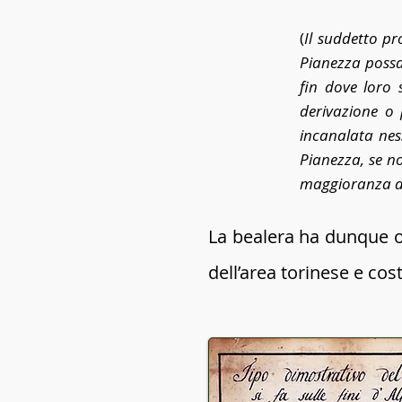
(
Il suddetto pr
Pianezza possa
fin dove loro
derivazione o 
incanalata nes
Pianezza, se n
maggioranza de
La bealera ha dunque or
dell’area torinese e cos