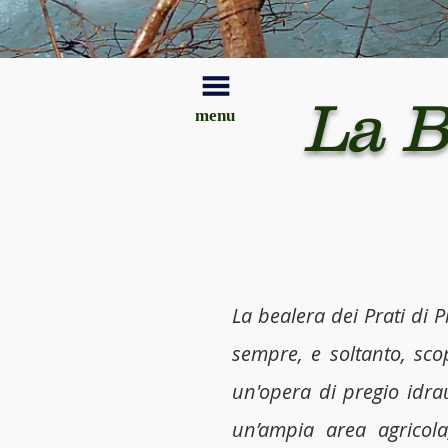
La B
menu
La bealera dei Prati di 
sempre, e soltanto, sco
un'opera di pregio idrau
un’ampia area agricol