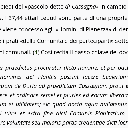
8 piedi del «pascolo detto
di Cassagna»
in cambio 
. I 37,44 ettari ceduti sono parte di una proprie
e viene concesso agli «Uomini di Pianezza
»
di der
e i prati «della Comunità e dei partecipanti
»
sott
ni comunali. (
1
) Così recita il passo chiave del d
er praedictus procurator dicto nomine, et per pa
 homines del Plantiis possint facere bealeri
am de Duria ad praedictam Cassagnam prout eis 
ere et ordinare semel et pluries ed eorum liberam
et utilitatem; sic quod docta aqua nullatenus po
ri ultre et extra fine dicti Comunis Planitarium,
 voluntate seu maioris partis credentiae dicti loci