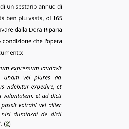
di un sestario annuo di
tà ben più vasta, di 165
ivare dalla Dora Riparia
o condizione che l'opera
ocumento:
ctum expressum laudavit
am unam vel plures ad
videbitur expedire, et
 voluntatem, et ad dicti
ssit extrahi vel aliter
 nisi dumtaxat de dicti
".
(
2
)