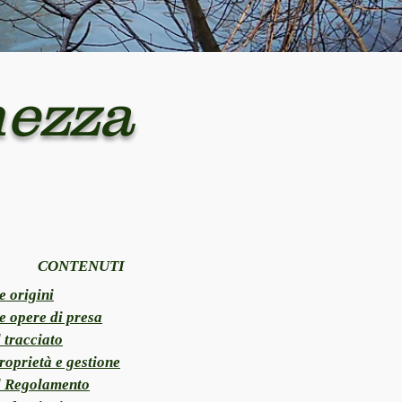
nezza
CONTENUTI
e origini
e opere di presa
l tracciato
roprietà e gestione
l Regolamento